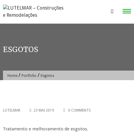
Skip
to
content
ESGOTOS
/
/
Home
Portfolio
Esgotos
LUTELMAR
23 MAI 2019
0 COMMENTS
Tratamento e melhoramento de esgotos.