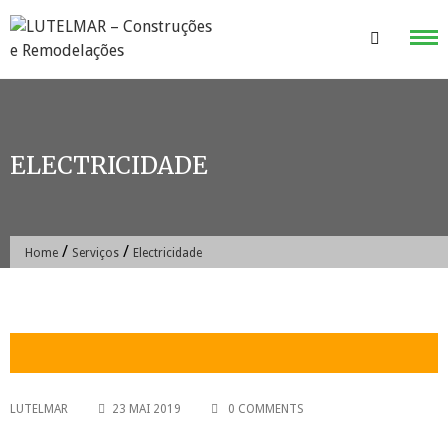
Skip
to
content
ELECTRICIDADE
/
/
Home
Serviços
Electricidade
LUTELMAR
23 MAI 2019
0 COMMENTS