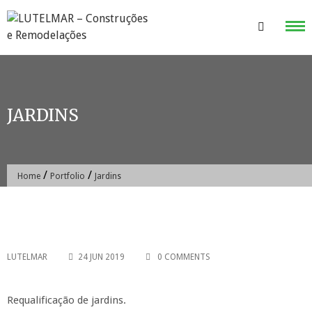
Skip
to
content
JARDINS
/
/
Home
Portfolio
Jardins
LUTELMAR
24 JUN 2019
0 COMMENTS
Requalificação de jardins.